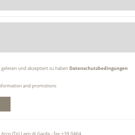
n gelesen und akzeptiert zu haben
Datenschutzbedingungen
 information and promotions
 Arco (Tn) Lago di Garda - fax +39 0464