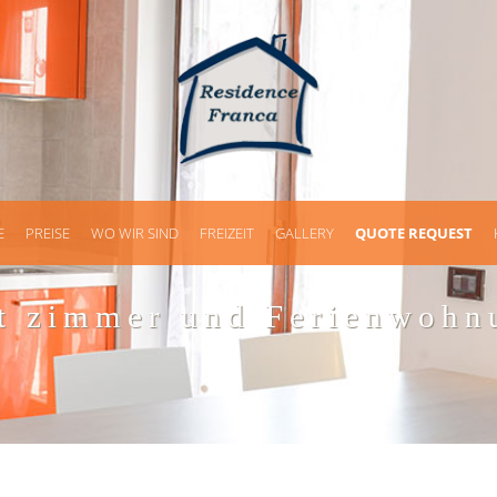
E
PREISE
WO WIR SIND
FREIZEIT
GALLERY
QUOTE REQUEST
at zimmer und Ferienwohn