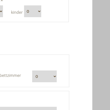
kinder
bettzimmer